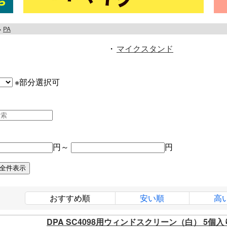
PA
・
マイクスタンド
※部分選択可
円～
円
おすすめ順
安い順
高
DPA SC4098用ウィンドスクリーン（白） 5個入