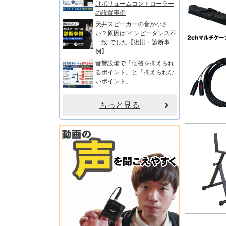
けボリュームコントローラー
の設置事例
天井スピーカーの音が小さ
い？原因は“インピーダンス不
一致”でした【復旧・診断事
例】
音響設備で「価格を抑えられ
るポイント」と「抑えられな
いポイント」
もっと見る