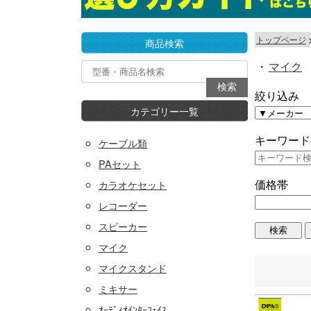
トップページ
商品検索
・
マイク
絞り込み
カテゴリー一覧
キーワード
ケーブル類
PAセット
価格帯
カラオケセット
レコーダー
スピーカー
マイク
マイクスタンド
ミキサー
ｵｰﾃﾞｨｵｲﾝﾀｰﾌｪｲｽ