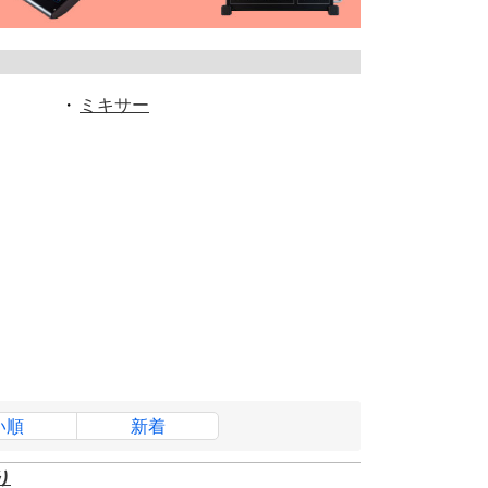
・
ミキサー
い順
新着
り