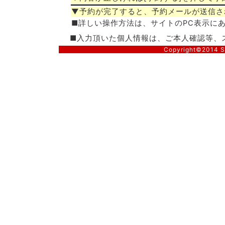
▼予約が完了すると、予約メールが送信さ
■詳しい操作方法は、サイトのPC表示に
■入力頂いた個人情報は、ご本人確認等、
Copyright©2014 St