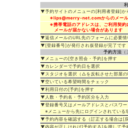
▼予約サイトのメニューの[利用者登録]か
※lips@merry-net.comから
※携帯電話のアドレスは、ご利用契約
メールが届かない場合があります
▼返信メールのURL先のフォームに必要情
▼[登録番号]が発行され仮登録が完了です
予約方法
（
▼メニューの[空き照会・予約]を押す
▼カレンダーで予約日を選択
▼スタジオを選択（△を反転させた部屋の
▼空いている希望時間をチェック
▼利用日付の[予約]を押す
▼人数・予約名・予約区分を入力
▼登録番号又はメールアドレスとパスワー
※メニューから先にログインされている
▼予約内容を確認する（訂正する場合は[
▼内容が正しければ[予約する]を押して予