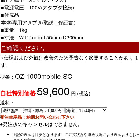
■電源電圧 100V(アダプタ接続)
■付属品
本体/専用アダプタ/取説（保証書）
■重量 1kg
■寸法 W111mm×T55mm×D200mm
ご確認ください。
※仕様および外観は改善のため予告なく変更することがありま
す。
OZ-1000mobile-SC
型番：
59,600
円
(税込)
自社特別価格
送料：
受注生産品：納期お問い合わせ下さい
※発注後のキャンセルはできません。
上記の表示は目安となります。ご注文状況や運送状況により表示よりもお日
にちを頂戴することがあります。