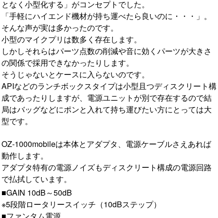
となく小型化する」がコンセプトでした。
「手軽にハイエンド機材が持ち運べたら良いのに・・・」。
そんな声が実は多かったのです。
小型のマイクプリは数多く存在します。
しかしそれらはパーツ点数の削減や音に効くパーツが大きさ
の関係で採用できなかったりします。
そうじゃないとケースに入らないのです。
APIなどのランチボックスタイプは小型且つディスクリート構
成であったりしますが、電源ユニットが別で存在するので結
局はバッグなどにポンと入れて持ち運びたい方にとっては大
型です。
OZ-1000mobileは本体とアダプタ、電源ケーブルさえあれば
動作します。
アダプタ特有の電源ノイズもディスクリート構成の電源回路
で払拭しています。
■GAIN 10dB～50dB
※5段階ロータリースイッチ（10dBステップ）
■ファンタム電源