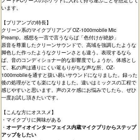
ノートPCケースのポケットに入れて持ち運ぶことを想定して
います。
【プリアンプの特長】
クリーン系のマイクプリアンプ OZ-1000mobile Mic
Preamp。感想を一言で言うならば「色付けが絶妙」
原音を尊重したクリーンサウンドで、高域を強調したような
脚色した作ったようなクリーンさとも違う。表現するなら
ば、音のコンディショナー的な影響度でしょうか。体感とし
て、私の声は通りにくい篭もりがちな声な所、OZ-
1000mobileを通すと扱い易いサウンドになりました。録った
後の処理がとても楽になりました。違いはミックスの工程で
感じやすいと思います。声のヌケ感にお悩みでしたら、ぜひ
一度お試し頂きたいです。
【こんな方にオススメ】
・マイクプリに興味がある
・
オーディオインターフェイス内蔵マイクプリからステップ
アップをしたい