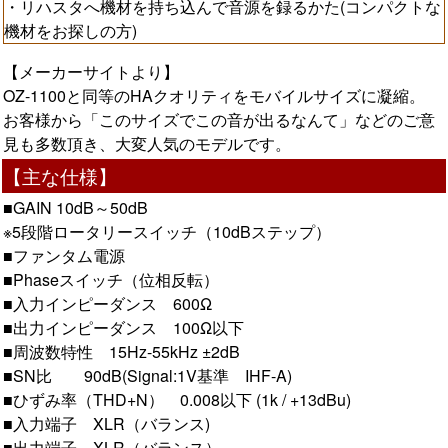
・リハスタへ機材を持ち込んで音源を録るかた(コンパクトな
機材をお探しの方)
【メーカーサイトより】
OZ-1100と同等のHAクオリティをモバイルサイズに凝縮。
お客様から「このサイズでこの音が出るなんて」などのご意
見も多数頂き、大変人気のモデルです。
【主な仕様】
■GAIN 10dB～50dB
※5段階ロータリースイッチ（10dBステップ）
■ファンタム電源
■Phaseスイッチ（位相反転）
■入力インピーダンス 600Ω
■出力インピーダンス 100Ω以下
■周波数特性 15Hz-55kHz ±2dB
■SN比 90dB(Signal:1V基準 IHF-A)
■ひずみ率（THD+N） 0.008以下 (1k / +13dBu)
■入力端子 XLR（バランス)
■出力端子 XLR（バランス）